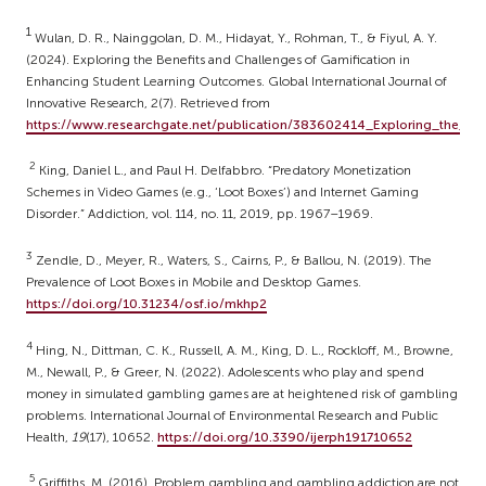
1
Wulan, D. R., Nainggolan, D. M., Hidayat, Y., Rohman, T., & Fiyul, A. Y.
(2024). Exploring the Benefits and Challenges of Gamification in
Enhancing Student Learning Outcomes. Global International Journal of
Innovative Research, 2(7). Retrieved from
https://www.researchgate.net/publication/383602414_Exploring_the_B
2
King, Daniel L., and Paul H. Delfabbro. “Predatory Monetization
Schemes in Video Games (e.g., ‘Loot Boxes’) and Internet Gaming
Disorder.” Addiction, vol. 114, no. 11, 2019, pp. 1967–1969.
3
Zendle, D., Meyer, R., Waters, S., Cairns, P., & Ballou, N. (2019). The
Prevalence of Loot Boxes in Mobile and Desktop Games.
https://doi.org/10.31234/osf.io/mkhp2
4
Hing, N., Dittman, C. K., Russell, A. M., King, D. L., Rockloff, M., Browne,
M., Newall, P., & Greer, N. (2022). Adolescents who play and spend
money in simulated gambling games are at heightened risk of gambling
problems. International Journal of Environmental Research and Public
Health,
19
(17), 10652.
https://doi.org/10.3390/ijerph191710652
5
Griffiths, M. (2016). Problem gambling and gambling addiction are not